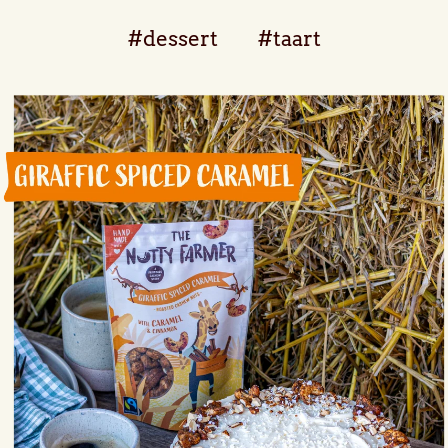
#dessert
#taart