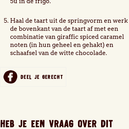
5u in de frigo.
Haal de taart uit de springvorm en werk
de bovenkant van de taart af met een
combinatie van giraffic spiced caramel
noten (in hun geheel en gehakt) en
schaafsel van de witte chocolade.
DEEL JE GERECHT
SHARE
ON
FACEBOOK
HEB JE EEN VRAAG OVER DIT