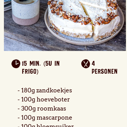
15 min. (5u in
4
frigo)
personen
180g zandkoekjes
100g hoeveboter
300g roomkaas
100g mascarpone
100g bloemsuiker