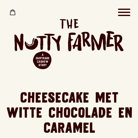
Skip
to
Cart
content
Cheesecake met
witte chocolade en
caramel