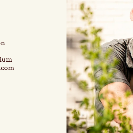
en
gium
.com