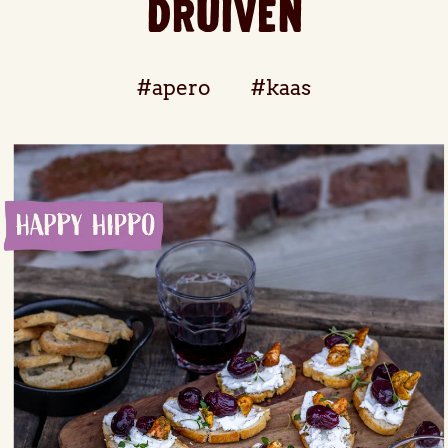
druiven
#apero
#kaas